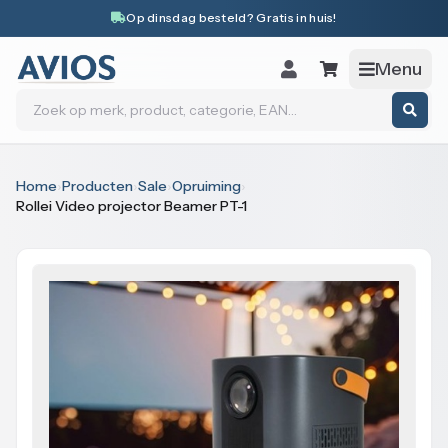
Naar inhoud
Op dinsdag besteld? Gratis in huis!
Menu
Zoeken
Home
›
Producten
›
Sale
›
Opruiming
›
Rollei Video projector Beamer PT-1