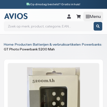
Naar inhoud
Op dinsdag besteld? Gratis in huis!
Menu
Zoeken
Home
›
Producten
›
Batterijen & verbruiksartikelen
›
Powerbanks
›
GT Photo Powerbank 5200 Mah